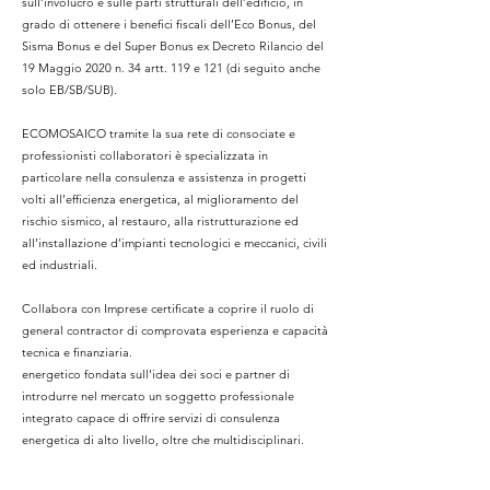
sull’involucro e sulle parti strutturali dell’edificio, in
grado di ottenere i benefici fiscali dell’Eco Bonus, del
Sisma Bonus e del Super Bonus ex Decreto Rilancio del
19 Maggio 2020 n. 34 artt. 119 e 121 (di seguito anche
solo EB/SB/SUB).
ECOMOSAICO tramite la sua rete di consociate e
professionisti collaboratori è specializzata in
particolare nella consulenza e assistenza in progetti
volti all’efficienza energetica, al miglioramento del
rischio sismico, al restauro, alla ristrutturazione ed
all’installazione d’impianti tecnologici e meccanici, civili
ed industriali.
Collabora con Imprese certificate a coprire il ruolo di
general contractor di comprovata esperienza e capacità
tecnica e finanziaria.
energetico fondata sull'idea dei soci e partner di
introdurre nel mercato un soggetto professionale
integrato capace di offrire servizi di consulenza
energetica di alto livello, oltre che multidisciplinari.