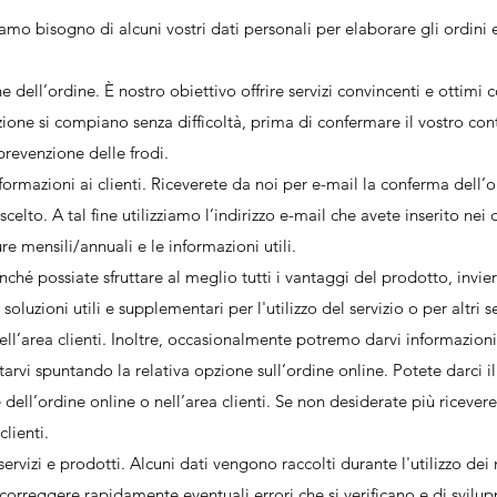
amo bisogno di alcuni vostri dati personali per elaborare gli ordini e 
 dell’ordine. È nostro obiettivo offrire servizi convincenti e ottimi 
zione si compiano senza difficoltà, prima di confermare il vostro con
 prevenzione delle frodi.
nformazioni ai clienti. Riceverete da noi per e-mail la conferma dell’o
scelto. A tal fine utilizziamo l’indirizzo e-mail che avete inserito ne
re mensili/annuali e le informazioni utili.
inché possiate sfruttare al meglio tutti i vantaggi del prodotto, invie
luzioni utili e supplementari per l'utilizzo del servizio o per altri s
ell’area clienti. Inoltre, occasionalmente potremo darvi informazioni 
tarvi spuntando la relativa opzione sull’ordine online. Potete darci i
 dell’ordine online o nell’area clienti. Se non desiderate più ricevere
lienti.
i servizi e prodotti. Alcuni dati vengono raccolti durante l'utilizzo dei
 correggere rapidamente eventuali errori che si verificano e di svilup