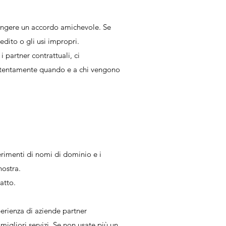
giungere un accordo amichevole. Se
dito o gli usi impropri.
partner contrattuali, ci
ttentamente quando e a chi vengono
erimenti di nomi di dominio e i
ostra.
atto.
sperienza di aziende partner
igliori servizi. Se non usate più un