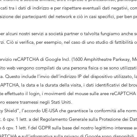
ra i dati di indirizzo e per rispettare eventuali dati negativi, come 
sizione dei partecipanti del network e ciò in casi specifici, per ben pr
er alcuni nostri servizi a società partner o talvolta fungiamo anche 
zi. Ciò si verifica, per esempio, nel caso di uno studio di fattibilità o
ervizio reCAPTCHA di Google Incl. (1600 Amphitheatre Parkway, M
o sito web vengono compilati da una persona fisica o se sono utilizz
Questo include l’invio dell’indirizzo IP del dispositivo utilizzato, l
CAPTCHA, la data e la durata della visita, i dati identificativi del br
te effettuato il login, i movimenti del mouse sulle aree reCAPTCHA e 
ro essere trasmessi negli Stati Uniti.
vacy Shield”, l’accordo UE-USA che garantisce la conformità alle nor
art. 6 cpv. 1 lett. a del Regolamento Generale sulla Protezione dei D
lo 6 cpv. 1 lett. f del GDPR sulla base del nostro legittimo interesse 
APTCHA e sull’informativa sulla privacy di Google sono disponibili