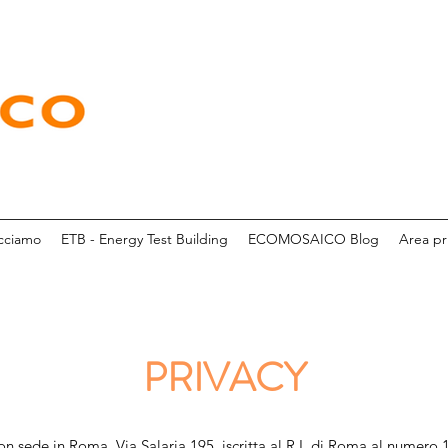
cciamo
ETB - Energy Test Building
ECOMOSAICO Blog
Area pr
PRIVACY
n sede in Roma, Via Salaria 195, iscritta al R.I. di Roma al numero