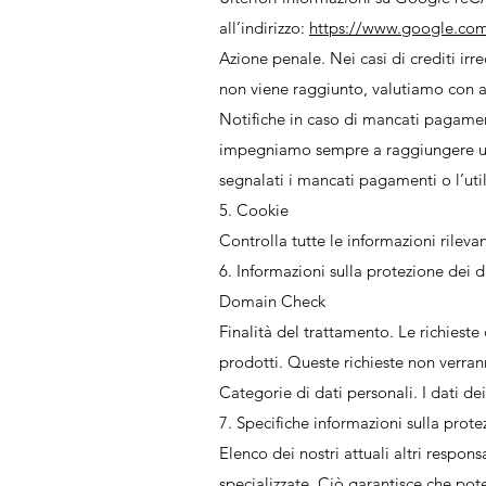
all’indirizzo:
https://www.google.com/
Azione penale. Nei casi di crediti ir
non viene raggiunto, valutiamo con at
Notifiche in caso di mancati pagament
impegniamo sempre a raggiungere un
segnalati i mancati pagamenti o l’uti
5. Cookie
Controlla tutte le informazioni rilevan
6. Informazioni sulla protezione dei da
Domain Check
Finalità del trattamento. Le richiest
prodotti. Queste richieste non verr
Categorie di dati personali. I dati de
7. Specifiche informazioni sulla protez
Elenco dei nostri attuali altri respons
specializzate. Ciò garantisce che po