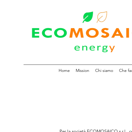
Home
Mission
Chi siamo
Che fa
Per la società ECOMOSAICO s.r.l., co