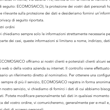
ia (di seguito: ECOMOSAICO), la protezione dei vostri dati personali 
e rilevante sulla protezione dei dati e desideriamo fornirvi un’infor
 privacy di seguito riportata.
tri ordini
i chiediamo sempre solo le informazioni strettamente necessarie per 
arte dei casi, queste informazioni si limitano a nome, indirizzo, dati
 ECOMOSAICO offriamo ai nostri clienti e potenziali clienti alcuni se
ito web o della vostra azienda su internet. Il controllo viene effettuat
sario un riferimento diretto al nominativo. Per ottenere una configura
re sempre di più il servizio, ECOMOSAICO registra in forma anonima i 
nostro servizio, vi chiediamo di fornirci i dati di cui abbiamo bisogn
ti. Potete modificare personalmente tali dati in qualsiasi momento tr
ica del vostro ordine, vi comunicheremo, generalmente per e-mail e, i
ri dati di accesso personali.