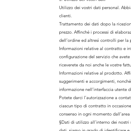
Utilizzo dei vostri dati personal. Abbi
clienti.
Trattamento dei dati dopo la ricezione
prezzo. Affinché i processi di elabora
dell’ordine ed altresì controlli per la
Informazioni relative al contratto e i
configurazione del servizio che avete 
riceverete da noi anche le vostre fattu
Informazioni relative al prodotto. Aff
suggerimenti e accorgimenti, nonché so
informazione nell’interfaccia utente d
Potete darci l’autorizzazione a contat
ciascun tipo di contratto in occasione
consenso in ogni momento dall’area c
§Dati di utilizzo all'interno dei nostr
dati, siamo in grado di identificare e