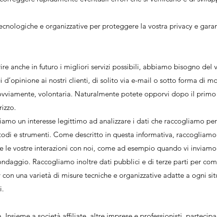
nologiche e organizzative per proteggere la vostra privacy e garanti
ire anche in futuro i migliori servizi possibili, abbiamo bisogno del
 d’opinione ai nostri clienti, di solito via e-mail o sotto forma di m
ovviamente, volontaria. Naturalmente potete opporvi dopo il primo 
rizzo.
amo un interesse legittimo ad analizzare i dati che raccogliamo per m
todi e strumenti. Come descritto in questa informativa, raccogliamo
izi e le vostre interazioni con noi, come ad esempio quando vi invia
sondaggio. Raccogliamo inoltre dati pubblici e di terze parti per c
 con una varietà di misure tecniche e organizzative adatte a ogni sit
i.
nsieme a società affiliate, altre imprese e professionisti, parteci