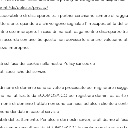
intl/de/policies/privacy/
recuperabili o di discrepanze tra i partner cerchiamo sempre di rag
tenzione, quando e a chi vengono segnalati l’irrecuperabilità del cre
i o uso improprio. In caso di mancati pagamenti o discrepanze tra i 
 accordo comune. Se questo non dovesse funzionare, valutiamo a
lizzo improprio.
ti sull'uso dei cookie nella nostra Policy sui cookie
ti specifiche del servizio
e di nomi di dominio sono salvate e processate per migliorare i sugg
anno mai utilizzate da ECOMOSAICO per registrare domini da parte n
i nomi di dominio trattati non sono connessi ad alcun cliente o contr
ione dei dati in base al servizio
abili del trattamento. Per alcuni dei nostri servizi, ci affidiamo all'e
tete sempre aspettarvi da ECOMOSAICO le migliori prestazioni ed i m