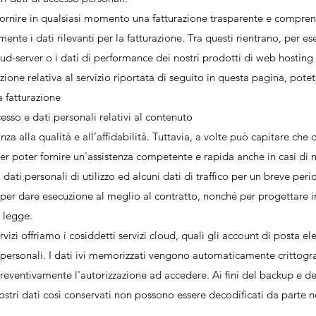
i fornire in qualsiasi momento una fatturazione trasparente e comprensi
e i dati rilevanti per la fatturazione. Tra questi rientrano, per es
ud-server o i dati di performance dei nostri prodotti di web hosting 
zione relativa al servizio riportata di seguito in questa pagina, potete
a fatturazione
esso e dati personali relativi al contenuto
za alla qualità e all’affidabilità. Tuttavia, a volte può capitare ch
r poter fornire un'assistenza competente e rapida anche in casi di 
dati personali di utilizzo ed alcuni dati di traffico per un breve peri
er dare esecuzione al meglio al contratto, nonché per progettare in 
i legge.
ervizi offriamo i cosiddetti servizi cloud, quali gli account di posta e
i personali. I dati ivi memorizzati vengono automaticamente crittogra
preventivamente l'autorizzazione ad accedere. Ai fini del backup e d
vostri dati così conservati non possono essere decodificati da parte 