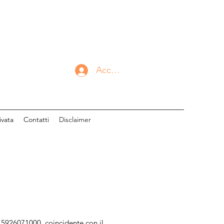
Accedi
ivata
Contatti
Disclaimer
 15926071000, coincidente con il