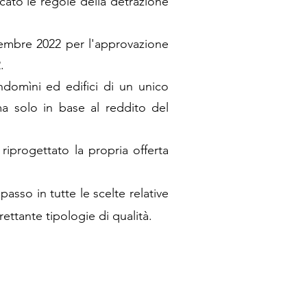
cato le regole della detrazione
ovembre 2022 per l'approvazione
.
ndomìni ed edifici di un unico
ma solo in base al reddito del
progettato la propria offerta
sso in tutte le scelte relative
ettante tipologie di qualità.