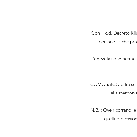
Con il c.d. Decreto Ril
persone fisiche prop
L'agevolazione permette
ECOMOSAICO offre servizi
al superbonus
N.B. : Ove ricorrano le
quelli professio