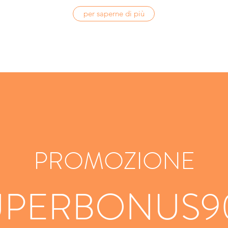
per saperne di più
PROMOZIONE
UPERBONUS9