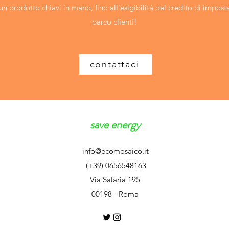
 un prodotto chiavi in mano, fino all’esigibilità del credito di impos
parco clienti!
contattaci
save energy
info@ecomosaico.it
(+39) 0656548163
Via Salaria 195
00198 - Roma