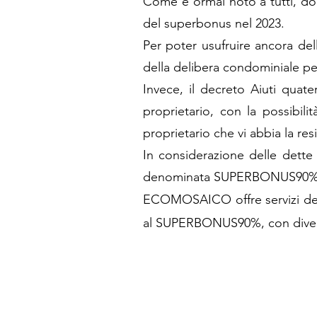
Come è ormai noto a tutti, dop
del superbonus nel 2023.
Per poter usufruire ancora del
della delibera condominiale per
Invece, il decreto Aiuti quat
proprietario, con la possibil
proprietario che vi abbia la res
In considerazione delle dett
denominata SUPERBONUS90%
ECOMOSAICO offre servizi dedic
al SUPERBONUS90%, con diverse f