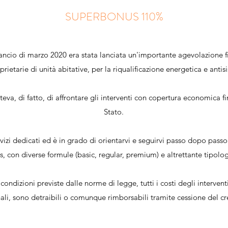
SUPERBONUS 110%
ancio di marzo 2020 era stata lanciata un'importante agevolazione fisc
rietarie di unità abitative, per la riqualificazione energetica e antisi
va, di fatto, di affrontare gli interventi con copertura economica fi
Stato.
 dedicati ed è in grado di orientarvi e seguirvi passo dopo passo in
, con diverse formule (basic, regular, premium) e altrettante tipolog
 condizioni previste dalle norme di legge, tutti i costi degli interve
nali, sono detraibili o comunque rimborsabili tramite cessione del c