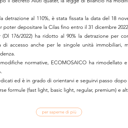
o il decreto Aiuti quater, la legge di Bilancio ha modifi
la detrazione al 110%, è stata fissata la data del 18 n
 poter depositare la Cilas fino entro il 31 dicembre 2022
er (Dl 176/2022) ha ridotto al 90% la detrazione per co
ità di accesso anche per le singole unità immobiliari, 
idenza.
e modifiche normative, ECOMOSAICO ha rimodellato e ri
.
ati ed è in grado di orientarvi e seguirvi passo dopo pa
ormule (fast light, basic light, regular, premium) e altr
per saperne di più